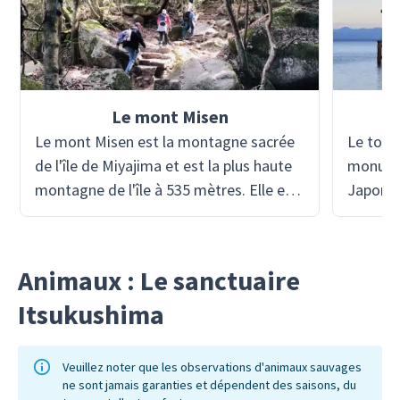
Le mont Misen
Le mont Misen est la montagne sacrée
Le torii
de l'île de Miyajima et est la plus haute
monumen
montagne de l'île à 535 mètres. Elle est
Japon, 
située dans la zone du patrimoine
dans le
mondial du sanctuaire d'Itsukushima.
Seto. Of
Vous pouvez soit monter à pied jusqu'au
Itsukus
Animaux : Le sanctuaire
mont Misen, soit éviter la partie la plus
vermill
Itsukushima
difficile de la randonnée en prenant le
haute, c
téléphérique de Miyajima. Une fois
souffle 
arrivé en haut, il y a plusieurs sentiers à
des sièc
Veuillez noter que les observations d'animaux sauvages
explorer et vous avez une vue
12ème si
ne sont jamais garanties et dépendent des saisons, du