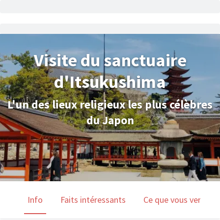
Visite du sanctuaire
d'Itsukushima
L'un des lieux religieux les plus célèbres
du Japon
Info
Faits intéressants
Ce que vous verrez