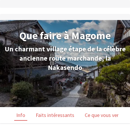
Que faire à Magome
Un charmant village étape de la célèbre
ancienne route marchande, la
Nakasendo
Info
Faits intéressants
Ce que vous verrez