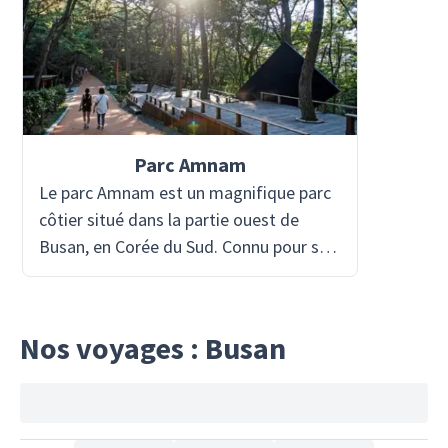
Parc Amnam
Le parc Amnam est un magnifique parc
côtier situé dans la partie ouest de
Busan, en Corée du Sud. Connu pour ses
falaises escarpées, ses sentiers de
randonnée pittoresques et ses vues
imprenables sur l'océan, il offre aux
Nos voyages : Busan
visiteurs une évasion paisible de
l'agitation de la ville. Le parc abrite des
forêts luxuriantes, des grottes cachées
et des formations rocheuses