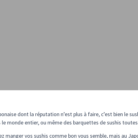
ponaise dont la réputation n’est plus à faire, c’est bien le sus
s le monde entier, ou même des barquettes de sushis toutes
ez manger vos sushis comme bon vous semble, mais au Japon,