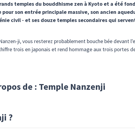
 grands temples du bouddhisme zen à Kyoto et a été fon
 pour son entrée principale massive, son ancien aquedu
nie civil - et ses douze temples secondaires qui serve
 Nanzen-ji, vous resterez probablement bouche bée devant l'
ffre trois en japonais et rend hommage aux trois portes de l
propos de : Temple Nanzenji
ji ?