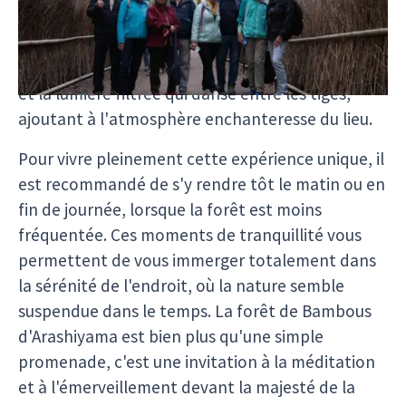
naturel d'une beauté saisissante. En vous
promenant dans cette forêt, vous serez
enveloppé par le doux bruissement des feuilles
et la lumière filtrée qui danse entre les tiges,
ajoutant à l'atmosphère enchanteresse du lieu.
Pour vivre pleinement cette expérience unique, il
est recommandé de s'y rendre tôt le matin ou en
fin de journée, lorsque la forêt est moins
fréquentée. Ces moments de tranquillité vous
permettent de vous immerger totalement dans
la sérénité de l'endroit, où la nature semble
suspendue dans le temps. La forêt de Bambous
d'Arashiyama est bien plus qu'une simple
promenade, c'est une invitation à la méditation
et à l'émerveillement devant la majesté de la