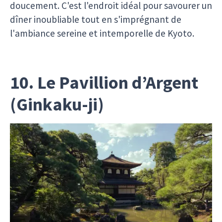
doucement. C'est l'endroit idéal pour savourer un
dîner inoubliable tout en s'imprégnant de
l'ambiance sereine et intemporelle de Kyoto.
10. Le Pavillion d’Argent
(Ginkaku-ji)
Bien que souvent éclipsé par son célèbre
homologue doré, le
Ginkaku-ji
, ou
Pavillon
d’Argent
, n'en est pas moins un lieu d'une beauté
et d'une sérénité exceptionnelles. Ce temple
zen, construit au XVe siècle, est entouré de
magnifiques jardins qui incarnent l'esthétique
japonaise du wabi-sabi, où la simplicité et