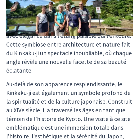
majestueux de Kyoto. Ce temple zen, dont les
étages supérieurs sont entièrement recouverts
de feuilles d'or, scintille sous la lumière du soleil,
créant un effet saisissant alors qu'il se reflète
avec élégance dans l'étang paisible qui l'entoure.
Cette symbiose entre architecture et nature fait
du Kinkaku-ji un spectacle inoubliable, où chaque
angle révèle une nouvelle facette de sa beauté
éclatante.
Au-delà de son apparence resplendissante, le
Kinkaku-ji est également un symbole profond de
la spiritualité et de la culture japonaise. Construit
au XIVe siècle, il a traversé les âges en tant que
témoin de l'histoire de Kyoto. Une visite à ce site
emblématique est une immersion totale dans
l'histoire, l'esthétique et la sérénité du Japon,