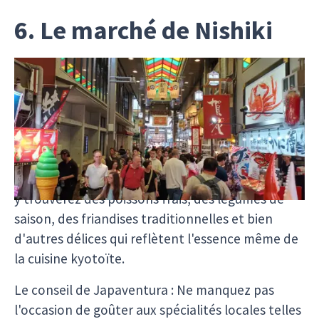
6. Le marché de Nishiki
Pour une immersion totale dans la culture
culinaire de Kyoto, une visite au
marché de
Nishiki
est incontournable. Surnommé la «
cuisine de Kyoto », ce marché vibrant et animé
s'étend sur plusieurs ruelles étroites et propose
une incroyable diversité de produits locaux. Vous
y trouverez des poissons frais, des légumes de
saison, des friandises traditionnelles et bien
d'autres délices qui reflètent l'essence même de
la cuisine kyotoïte.
Le conseil de Japaventura : Ne manquez pas
l'occasion de goûter aux spécialités locales telles