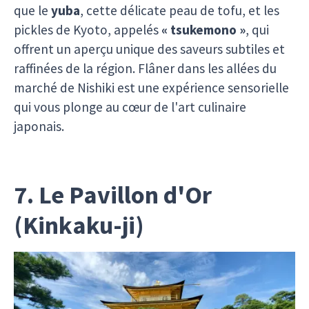
que le
yuba
, cette délicate peau de tofu, et les
pickles de Kyoto, appelés
« tsukemono »
, qui
offrent un aperçu unique des saveurs subtiles et
raffinées de la région. Flâner dans les allées du
marché de Nishiki est une expérience sensorielle
qui vous plonge au cœur de l'art culinaire
japonais.
7. Le Pavillon d'Or
(Kinkaku-ji)
Le
Kinkaku-ji
, ou Pavillon d'Or, est sans doute
l'un des temples les plus emblématiques et