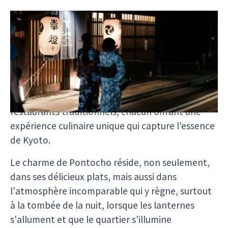
Pontocho
est un quartier pittoresque et
enchanteur, niché le long des rives de la
rivière
Kamo
. Ce quartier est réputé pour ses ruelles
étroites, où l'histoire et la modernité cohabitent
harmonieusement. En flânant dans ces passages
intimes, vous découvrirez une multitude de
restaurants traditionnels, chacun offrant une
expérience culinaire unique qui capture l'essence
de Kyoto.
Le charme de Pontocho réside, non seulement,
dans ses délicieux plats, mais aussi dans
l'atmosphère incomparable qui y règne, surtout
à la tombée de la nuit, lorsque les lanternes
s'allument et que le quartier s'illumine