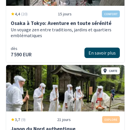
4,4
(
20
)
15 jours
CONFORT
Osaka à Tokyo: Aventure en toute sérénité
Un voyage zen entre traditions, jardins et quartiers
emblématiques
dès
En savoir plus
7 590 EUR
CARTE
3,7
(
9
)
21 jours
EXPLORE
Japon du Nord authentique