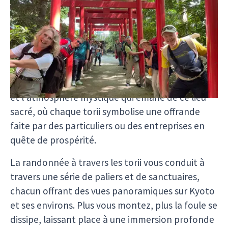
Le
Fushimi Inari-Taisha
est un sanctuaire
shintoïste emblématique de Kyoto, renommé
pour ses milliers de torii rouges qui forment un
sentier sinueux à travers la montagne sacrée
d'Inari. En empruntant ce chemin, vous vous
trouverez enveloppé par l'intensité des couleurs
et l'atmosphère mystique qui émane de ce lieu
sacré, où chaque torii symbolise une offrande
faite par des particuliers ou des entreprises en
quête de prospérité.
La randonnée à travers les torii vous conduit à
travers une série de paliers et de sanctuaires,
chacun offrant des vues panoramiques sur Kyoto
et ses environs. Plus vous montez, plus la foule se
dissipe, laissant place à une immersion profonde