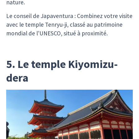
nature.
Le conseil de Japaventura : Combinez votre visite
avec le temple Tenryu-ji, classé au patrimoine
mondial de l'UNESCO, situé à proximité.
5. Le temple Kiyomizu-
dera
Le
Kiyomizu-dera
est l'un des temples les plus
emblématiques de Kyoto, réputé pour sa
plateforme en bois qui s'élève majestueusement
au-dessus de la forêt environnante, offrant une
vue panoramique spectaculaire sur la ville. Ce