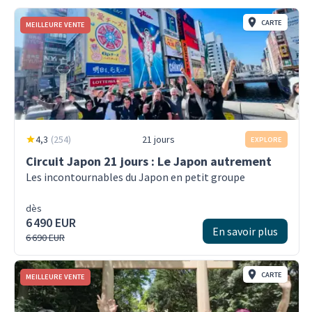
CARTE
MEILLEURE VENTE
4,3
(
254
)
21 jours
EXPLORE
Circuit Japon 21 jours : Le Japon autrement
Les incontournables du Japon en petit groupe
dès
6 490 EUR
En savoir plus
6 690 EUR
CARTE
MEILLEURE VENTE