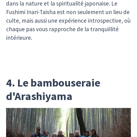
dans la nature et la spiritualité japonaise. Le
Fushimi Inari-Taisha est non seulement un lieu de
culte, mais aussi une expérience introspective, où
chaque pas vous rapproche de la tranquillité
intérieure.
4. Le bambouseraie
d'Arashiyama
La
forêt de Bambous d'Arashiyama
est un
endroit féerique où des centaines de bambous
géants s'élèvent vers le ciel, créant un tunnel