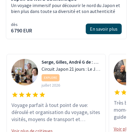
Un voyage immersif pour découvrir le nord du Japon et
bien plus dans toute sa diversité et son authenticité
dès
En savoir plus
6 790 EUR
Serge, Gilles, André G de : ST MEDARD EN JALLES
Circuit Japon 21 jours : Le Japon autrement
EXPLORE
juillet 2026
Très bea
Voyage parfait à tout point de vue:
moments
déroulé et organisation du voyage, sites
guide a 
visités, moyens de transport et
l'écoute
hébergements, variété des activités
Voir plus
s'adapte
Voir plus de critiques