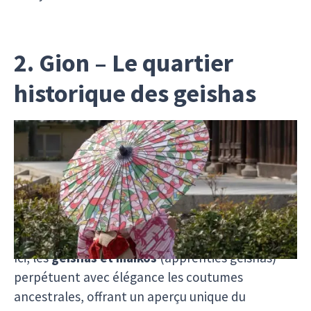
2. Gion – Le quartier
historique des geishas
Plongez dans l'histoire de Kyoto en visitant
Gion
,
le quartier emblématique où la tradition des
geishas est encore bien vivante. En vous
promenant dans ses ruelles étroites, vous serez
entouré de maisons en bois et de maisons de thé
authentiques, qui semblent figées dans le temps.
Ici, les
geishas et maikos
(apprenties geishas)
perpétuent avec élégance les coutumes
ancestrales, offrant un aperçu unique du