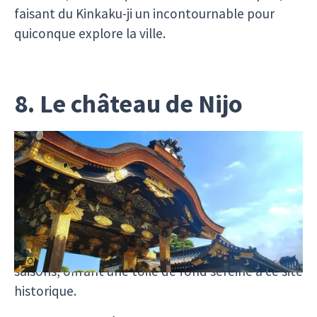
faisant du Kinkaku-ji un incontournable pour
quiconque explore la ville.
8. Le château de Nijo
Le
château de Nijo
est un exemple captivant de
l'architecture de château japonais, illustrant à la
fois la grandeur et la subtilité de l'époque
féodale. Construit au début du XVIIe siècle, ce
château est entouré de magnifiques jardins
paysagers qui changent de visage avec les
saisons, offrant une toile de fond sereine à ce site
historique.