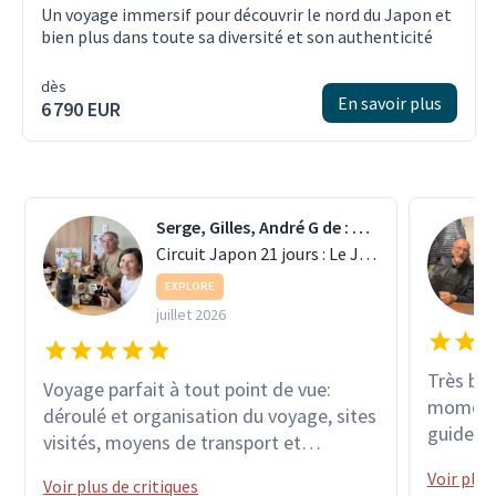
Un voyage immersif pour découvrir le nord du Japon et
bien plus dans toute sa diversité et son authenticité
dès
En savoir plus
6 790 EUR
Serge, Gilles, André G de : ST MEDARD EN JALLES
Circuit Japon 21 jours : Le Japon autrement
EXPLORE
juillet 2026
Très bea
Voyage parfait à tout point de vue:
moments
déroulé et organisation du voyage, sites
guide a 
visités, moyens de transport et
l'écoute
hébergements, variété des activités
Voir plus
s'adapte
Voir plus de critiques
proposées, le tout encadré par une