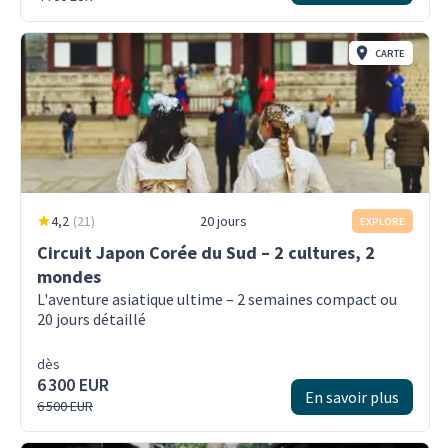
CARTE
4,2
(
21
)
20 jours
EXPLORE
Circuit Japon Corée du Sud – 2 cultures, 2
mondes
L'aventure asiatique ultime – 2 semaines compact ou
20 jours détaillé
dès
6 300 EUR
En savoir plus
6 500 EUR