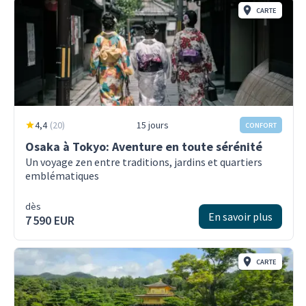
CARTE
4,4
(
20
)
15 jours
CONFORT
Osaka à Tokyo: Aventure en toute sérénité
Un voyage zen entre traditions, jardins et quartiers
emblématiques
dès
En savoir plus
7 590 EUR
CARTE