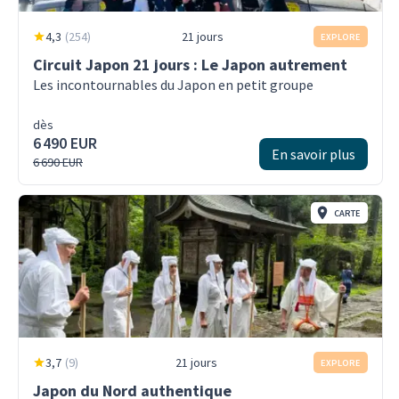
4,3
(
254
)
21 jours
EXPLORE
Circuit Japon 21 jours : Le Japon autrement
Les incontournables du Japon en petit groupe
dès
6 490 EUR
En savoir plus
6 690 EUR
CARTE
3,7
(
9
)
21 jours
EXPLORE
Japon du Nord authentique