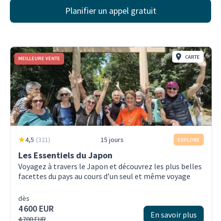
Planifier un appel gratuit
CARTE
MEILLEURE VENTE
4,5
(
321
)
15 jours
EXPLORE
Les Essentiels du Japon
Voyagez à travers le Japon et découvrez les plus belles
facettes du pays au cours d’un seul et même voyage
dès
4 600 EUR
En savoir plus
4 700 EUR