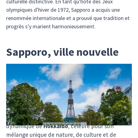
culturelle distinctive. En tant qu'hôte des Jeux
olympiques d'hiver de 1972, Sapporo a acquis une
renommée internationale et a prouvé que tradition et
progrès s'y marient harmonieusement.
Sapporo, ville nouvelle
Sapporo, une métropole
vibrante au cœur de
Hokkaido
Nichée au nord du Japon,
Sapporo
est la capitale
dynamique de
Hokkaido
, célèbre pour son
mélange unique de nature, de culture et de