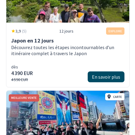
3,9
(
5
)
12 jours
EXPLORE
Japon en 12 jours
Découvrez toutes les étapes incontournables d’un
itinéraire complet à travers le Japon
dès
4 390 EUR
En savoir plus
4 590 EUR
CARTE
MEILLEURE VENTE