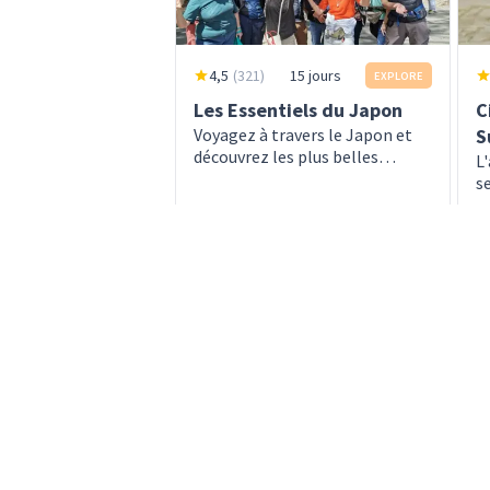
4,5
(
321
)
15 jours
EXPLORE
Les Essentiels du Japon
C
Voyagez à travers le Japon et
S
découvrez les plus belles
L
facettes du pays au cours d’un
s
seul et même voyage
d
dès
d
4 600 EUR
6
En savoir plus
4 700 EUR
6 