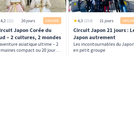
4,2
(
21
)
20 jours
4,3
(
254
)
21 jours
EXPLORE
EXPLO
ircuit Japon Corée du
Circuit Japon 21 jours : L
ud – 2 cultures, 2 mondes
Japon autrement
'aventure asiatique ultime – 2
Les incontournables du Japo
emaines compact ou 20 jours
en petit groupe
étaillé
ès
dès
 300 EUR
6 490 EUR
En savoir plus
En savoir plu
500 EUR
6 690 EUR
Tous les voyages