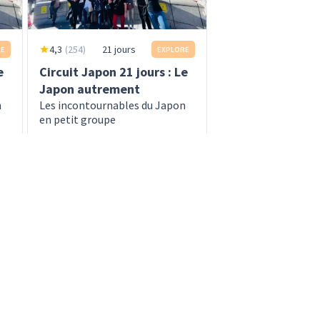
4,3
(
254
)
21 jours
RE
EXPLORE
e
Circuit Japon 21 jours : Le
Japon autrement
n
Les incontournables du Japon
en petit groupe
dès
6 490 EUR
s
En savoir plus
6 690 EUR