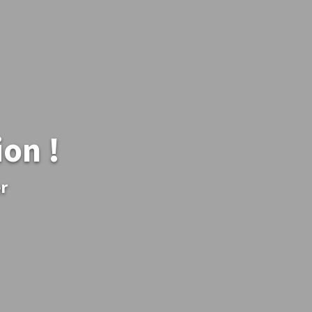
ion !
r