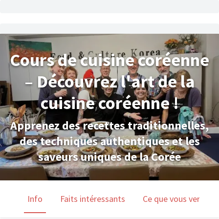
Cours de cuisine coréenne
– Découvrez l'art de la
cuisine coréenne !
Apprenez des recettes traditionnelles,
des techniques authentiques et les
saveurs uniques de la Corée
Info
Faits intéressants
Ce que vous verrez