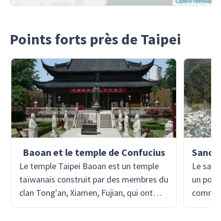
Points forts près de Taipei
Baoan et le temple de Confucius
Le temple Taipei Baoan est un temple
Le sanc
taïwanais construit par des membres du
un poin
clan Tong'an, Xiamen, Fujian, qui ont
commémo
immigré à Taipei au début du XIXe siècle
Taroko 
et ont nommé le temple Po-an. Parmi
de repèr