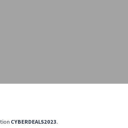
ction
CYBERDEALS2023
.